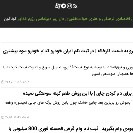
اقتصادی
فرهنگی و هنری
حوادث
آشپزی
فال روز
دیپلماسی
رژیم غذایی
گوناگون
و به قیمت کارخانه | در ثبت نام ایران خودرو کدام خودرو سود بیشتری
ری و فوق‌العاده، با توجه به نوع قیمت‌گذاری، تحویل سریع و تفاوت قیمت کارخانه با
روها همچنان سوددهی نسبی…
۱۴۰۴/۰۵/۰۲ ۲۱:۲۵
رای دم کردن چای | با این روش طعم کهنه ‌سوختگی نمیده
ل آبجوش رو بریزین بعد چایی خشک چون باین روش برگ های چایی نمیسوزه وطعم
۱۴۰۴/۰۵/۰۲ ۲۰:۵۶
۱۰ روزه دو برابر موجودی وام بگیرید | ثبت نام وام قرض الحسنه فوری 800 میلیونی با