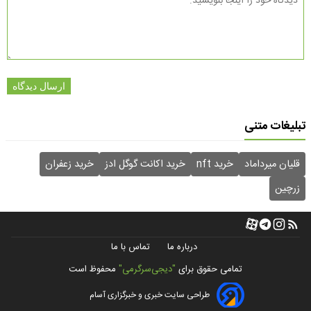
ارسال دیدگاه
تبلیغات متنی
قلیان میرداماد
خرید nft
خرید اکانت گوگل ادز
خرید زعفران
زرچین
درباره ما
تماس با ما
تمامی حقوق برای
"دیجی‌سرگرمی"
محفوظ است
طراحی سایت خبری و خبرگزاری آسام