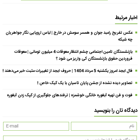
اخبار مرتبط
عکس تفریح رامبد جوان و همسر سومش در خارج | لباس اروپایی نگار جواهریان
چه شیکه
بازنشستگان تامین اجتماعی چشم انتظار معوقات 4 میلیون تومانی | معوقات
فروردین حقوق بازنشستگان کی واریز می شود ؟
فال ابجد امروز یکشنبه 5 مرداد 1404 | حروف ابجد از تغییرات مثبت خبر می‌دهند !
تصاویر دیده نشده از جشن پایان تاسیان با یک کیک خاص !
فوت و فن تهیه آبغوره خانگی خوشمزه | ترفندهای جلوگیری از کپک زدن آبغوره
دیدگاه تان را بنویسید