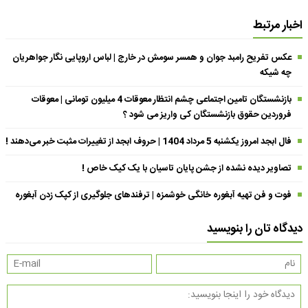
اخبار مرتبط
عکس تفریح رامبد جوان و همسر سومش در خارج | لباس اروپایی نگار جواهریان
چه شیکه
بازنشستگان تامین اجتماعی چشم انتظار معوقات 4 میلیون تومانی | معوقات
فروردین حقوق بازنشستگان کی واریز می شود ؟
فال ابجد امروز یکشنبه 5 مرداد 1404 | حروف ابجد از تغییرات مثبت خبر می‌دهند !
تصاویر دیده نشده از جشن پایان تاسیان با یک کیک خاص !
فوت و فن تهیه آبغوره خانگی خوشمزه | ترفندهای جلوگیری از کپک زدن آبغوره
دیدگاه تان را بنویسید