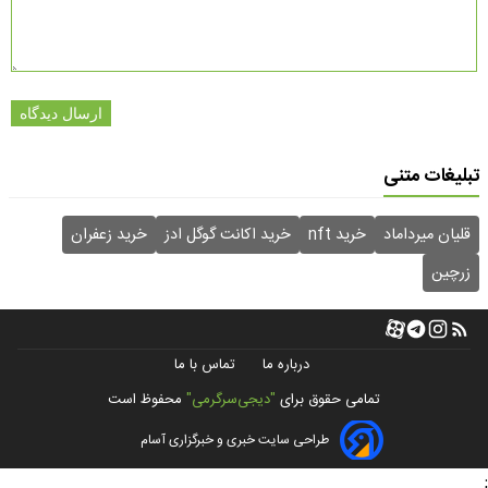
ارسال دیدگاه
تبلیغات متنی
قلیان میرداماد
خرید nft
خرید اکانت گوگل ادز
خرید زعفران
زرچین
درباره ما
تماس با ما
تمامی حقوق برای
"دیجی‌سرگرمی"
محفوظ است
طراحی سایت خبری و خبرگزاری آسام
;