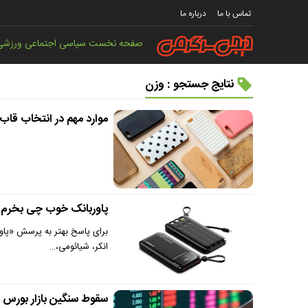
تماس با ما
درباره ما
صفحه نخست
سیاسی
اجتماعی
ورزشی
نتایج جستجو : وزن
موارد مهم در انتخاب قاب
پاوربانک خوب چی بخرم؟ 
برای پاسخ بهتر به پرسش «پاور
انکر، شیائومی،…
سقوط سنگین بازار بورس