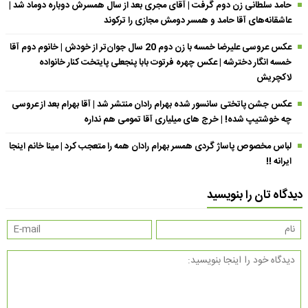
حامد سلطانی زن دوم گرفت | آقای مجری بعد از سال همسرش دوباره دوماد شد |
عاشقانه‌های آقا حامد و همسر دومش مجازی را ترکوند
عکس عروسی علیرضا خمسه با زن دوم 20 سال جوان‌تر از خودش | خانوم دوم آقا
خمسه انگار دخترشه | عکس چهره فرتوت بابا پنجعلی پایتخت کنار خانواده
لاکچریش
عکس جشن پاتختی سانسور شده بهرام رادان منتشر شد | آقا بهرام بعد از عروسی
چه خوشتیپ شده! | خرج های میلیاری آقا تمومی هم نداره
لباس مخصوص پاساژ گردی همسر بهرام رادان همه را متعجب کرد | مینا خانم اینجا
ایرانه !!
دیدگاه تان را بنویسید