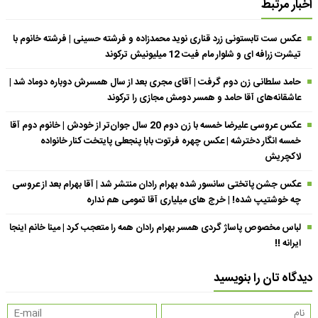
اخبار مرتبط
عکس ست تابستونی زرد قناری نوید محمدزاده و فرشته حسینی | فرشته خانوم با
تیشرت زرافه ای و شلوار مام فیت 12 میلیونیش ترکوند
حامد سلطانی زن دوم گرفت | آقای مجری بعد از سال همسرش دوباره دوماد شد |
عاشقانه‌های آقا حامد و همسر دومش مجازی را ترکوند
عکس عروسی علیرضا خمسه با زن دوم 20 سال جوان‌تر از خودش | خانوم دوم آقا
خمسه انگار دخترشه | عکس چهره فرتوت بابا پنجعلی پایتخت کنار خانواده
لاکچریش
عکس جشن پاتختی سانسور شده بهرام رادان منتشر شد | آقا بهرام بعد از عروسی
چه خوشتیپ شده! | خرج های میلیاری آقا تمومی هم نداره
لباس مخصوص پاساژ گردی همسر بهرام رادان همه را متعجب کرد | مینا خانم اینجا
ایرانه !!
دیدگاه تان را بنویسید