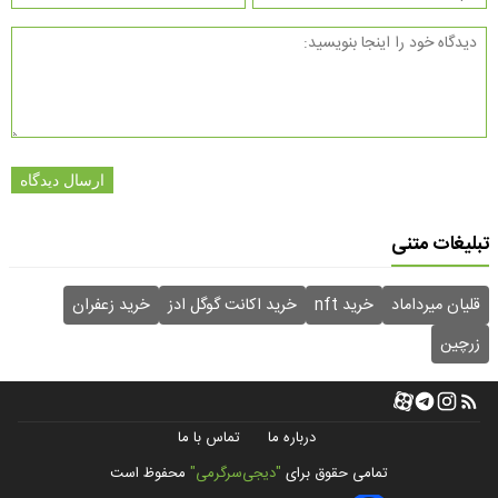
ارسال دیدگاه
تبلیغات متنی
قلیان میرداماد
خرید nft
خرید اکانت گوگل ادز
خرید زعفران
زرچین
درباره ما
تماس با ما
تمامی حقوق برای
"دیجی‌سرگرمی"
محفوظ است