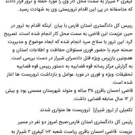
کیفری ۲ شیراز به سمت محل کار وی را مورد حمله و ترور قرار دادند
که متاسفانه در پی این اقدام تروریستی وی به شهادت رسید.‌
رییس کل دادگستری استان فارس با بیان اینکه اقدام به ترور در
حین عزیمت این قاضی به سمت محل کار انجام شده است، تصریح
کرد: این ترور با سلاح سرد انجام شده که ابعاد موضوع و مدیریت
صحنه جرم با حضور فوری مسئولان حفاظت و اطلاعات استان و
همچنین بازپرس ویژه قتل دادسرای شیراز در دست بررسی است.
به گزارش مرکز رسانه قوه قضاییه به دستور رییس قوه قضاییه
تحقیقات ویژه و فوری در مورد عوامل و بازداشت تروریست ها اغاز
شده است.
قاضی احسان باقری ۳۸ ساله و‌ متولد شهرستان ممسنی بود و بیش
از ۱۲ سال سابقه قضایی داشت.
تکمیلی از ترور شیراز| تروریست ها متواری شدند
رئیس کل دادگستری استان فارس:صبح امروز دو نفر در مسیر
عزیمت قاضی احسان باقری ریاست شعبه ۱۰۲ کیفری ۲ شیراز به