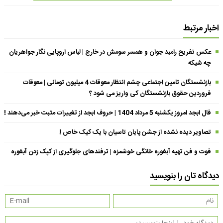
اخبار مرتبط
عکس تفریح رامبد جوان و همسر سومش در خارج | لباس اروپایی نگار جواهریان
چه شیکه
بازنشستگان تامین اجتماعی چشم انتظار معوقات 4 میلیون تومانی | معوقات
فروردین حقوق بازنشستگان کی واریز می شود ؟
فال ابجد امروز یکشنبه 5 مرداد 1404 | حروف ابجد از تغییرات مثبت خبر می‌دهند !
تصاویر دیده نشده از جشن پایان تاسیان با یک کیک خاص !
فوت و فن تهیه آبغوره خانگی خوشمزه | ترفندهای جلوگیری از کپک زدن آبغوره
دیدگاه تان را بنویسید