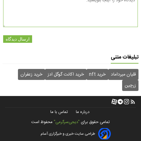
ارسال دیدگاه
تبلیغات متنی
قلیان میرداماد
خرید nft
خرید اکانت گوگل ادز
خرید زعفران
زرچین
درباره ما
تماس با ما
تمامی حقوق برای
"دیجی‌سرگرمی"
محفوظ است
طراحی سایت خبری و خبرگزاری آسام