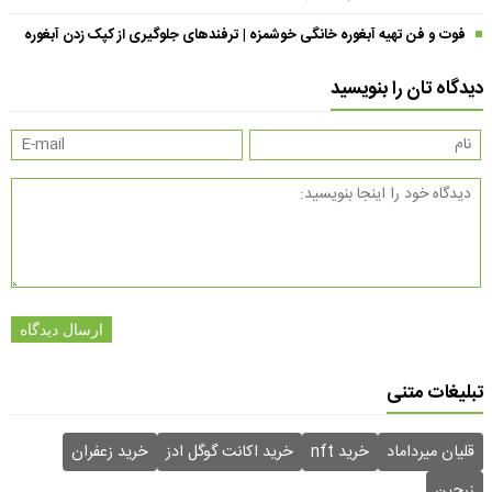
فوت و فن تهیه آبغوره خانگی خوشمزه | ترفندهای جلوگیری از کپک زدن آبغوره
دیدگاه تان را بنویسید
ارسال دیدگاه
تبلیغات متنی
قلیان میرداماد
خرید nft
خرید اکانت گوگل ادز
خرید زعفران
زرچین