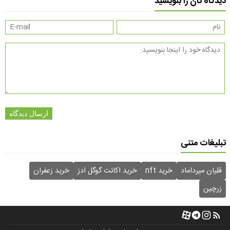
دیدگاه تان را بنویسید
ارسال دیدگاه
تبلیغات متنی
قلیان میرداماد
خرید nft
خرید اکانت گوگل ادز
خرید زعفران
زرچین