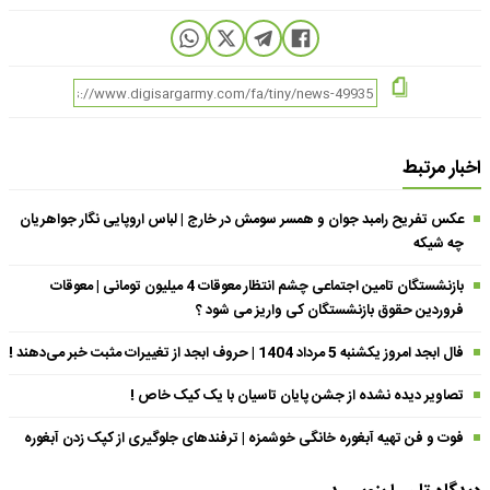
اخبار مرتبط
عکس تفریح رامبد جوان و همسر سومش در خارج | لباس اروپایی نگار جواهریان
چه شیکه
بازنشستگان تامین اجتماعی چشم انتظار معوقات 4 میلیون تومانی | معوقات
فروردین حقوق بازنشستگان کی واریز می شود ؟
فال ابجد امروز یکشنبه 5 مرداد 1404 | حروف ابجد از تغییرات مثبت خبر می‌دهند !
تصاویر دیده نشده از جشن پایان تاسیان با یک کیک خاص !
فوت و فن تهیه آبغوره خانگی خوشمزه | ترفندهای جلوگیری از کپک زدن آبغوره