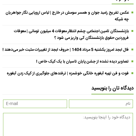
عکس تفریح رامبد جوان و همسر سومش در خارج | لباس اروپایی نگار جواهریان
چه شیکه
بازنشستگان تامین اجتماعی چشم انتظار معوقات 4 میلیون تومانی | معوقات
فروردین حقوق بازنشستگان کی واریز می شود ؟
فال ابجد امروز یکشنبه 5 مرداد 1404 | حروف ابجد از تغییرات مثبت خبر می‌دهند !
تصاویر دیده نشده از جشن پایان تاسیان با یک کیک خاص !
فوت و فن تهیه آبغوره خانگی خوشمزه | ترفندهای جلوگیری از کپک زدن آبغوره
دیدگاه تان را بنویسید