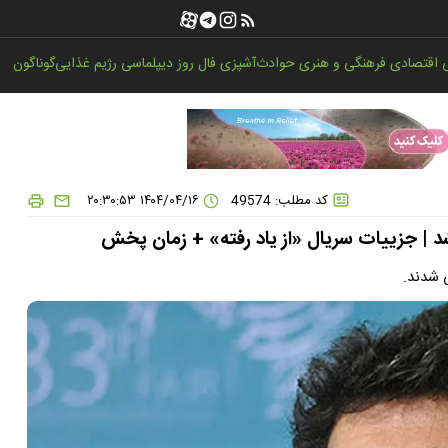
اقتصادی
فرهنگی و هنری
حوادث
آشپزی
فال روز
دیپلماسی
رژیم غذایی
گوناگون
کد مطلب: 49574
۱۴۰۴/۰۴/۱۶ ۲۰:۳۰:۵۳
 | جزییات سریال «از یاد رفته» + زمان پخش
 شدند.