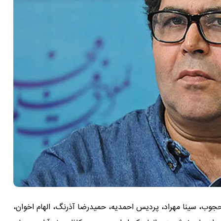
جوب، سینا مهراد، پردیس احمدیه، حمیدرضا آذرنگ، الهام اخوان،