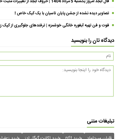
فال ابجد امروز یکشنبه 5 مرداد 1404 | حروف ابجد از تغییرات مثبت خبر می‌دهند !
تصاویر دیده نشده از جشن پایان تاسیان با یک کیک خاص !
فوت و فن تهیه آبغوره خانگی خوشمزه | ترفندهای جلوگیری از کپک زد
دیدگاه تان را بنویسید
تبلیغات متنی
قلیان میرداماد
خرید nft
خرید اکانت گوگل ادز
خرید زعفرا