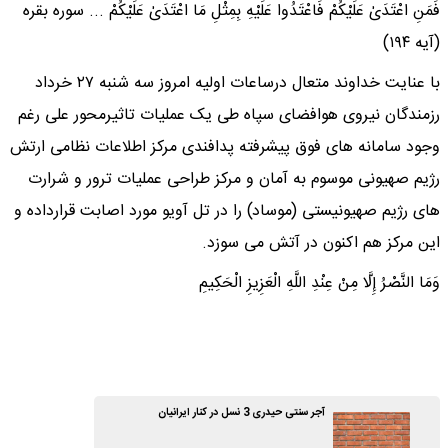
فَمَنِ اعْتَدَىٰ عَلَیْکُمْ فَاعْتَدُوا عَلَیْهِ بِمِثْلِ مَا اعْتَدَىٰ عَلَیْکُمْ ... سوره بقره
(آیه ۱۹۴)
با عنایت خداوند متعال درساعات اولیه امروز سه شنبه ۲۷ خرداد
رزمندگان نیروی هوافضای سپاه طی یک عملیات تاثیرمحور علی رغم
وجود سامانه های فوق پیشرفته پدافندی مرکز اطلاعات نظامی ارتش
رژیم صهیونی موسوم به آمان و مرکز طراحی عملیات ترور و شرارت
های رژیم صهیونیستی (موساد) را در تل آویو مورد اصابت قرارداده و
این مرکز هم اکنون در آتش می سوزد.
وَمَا النَّصْرُ إِلَّا مِنْ عِنْدِ اللَّهِ الْعَزِیزِ الْحَکِیمِ
آجر سنتی حیدری 3 نسل در کنار ایرانیان