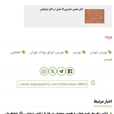
آجر سنتی حیدری 3 نسل در کنار ایرانیان
ویژه
بورس تهران
بورس
بورس اوراق بهادار تهران
تعطیلی
بورس
اخبار مرتبط
عکس تفریح رامبد جوان و همسر سومش در خارج | لباس اروپایی نگار جواهریان