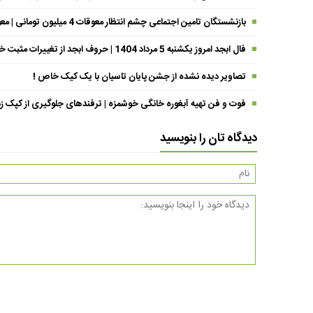
بازنشستگان تامین اجتماعی چشم انتظار معوقات 4 میلیون تومانی | معوقات فروردین حقوق بازنشستگان کی واریز می شود ؟
فال ابجد امروز یکشنبه 5 مرداد 1404 | حروف ابجد از تغییرات مثبت خبر می‌دهند !
تصاویر دیده نشده از جشن پایان تاسیان با یک کیک خاص !
فوت و فن تهیه آبغوره خانگی خوشمزه | ترفندهای جلوگیری از کپک زد
دیدگاه تان را بنویسید