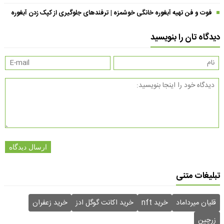
فوت و فن تهیه آبغوره خانگی خوشمزه | ترفندهای جلوگیری از کپک زدن آبغوره
دیدگاه تان را بنویسید
ارسال دیدگاه
تبلیغات متنی
قلیان میرداماد
خرید nft
خرید اکانت گوگل ادز
خرید زعفران
زرچین