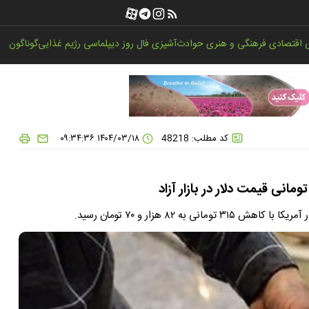
اقتصادی
فرهنگی و هنری
حوادث
آشپزی
فال روز
دیپلماسی
رژیم غذایی
گوناگون
کد مطلب: 48218
۱۴۰۴/۰۳/۱۸ ۰۹:۳۴:۳۶
 ۸۲ هزار و ۷۰ تومان رسید.