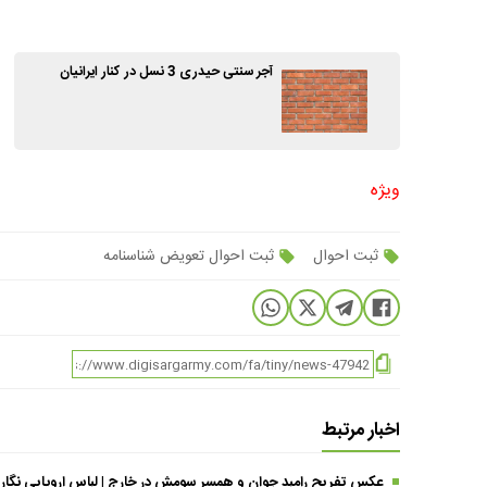
آجر سنتی حیدری 3 نسل در کنار ایرانیان
ویژه
ثبت احوال
ثبت احوال تعویض شناسنامه
اخبار مرتبط
عکس تفریح رامبد جوان و همسر سومش در خارج | لباس اروپایی نگار