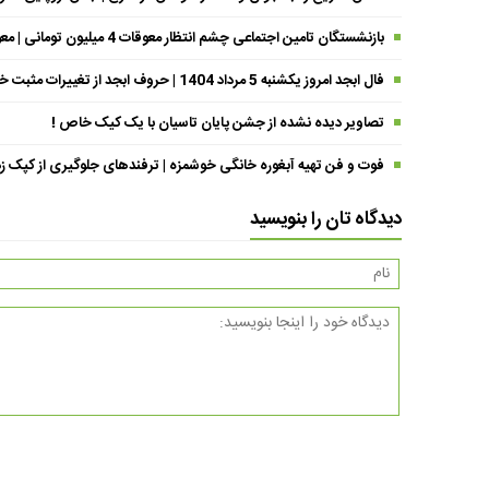
بازنشستگان تامین اجتماعی چشم انتظار معوقات 4 میلیون تومانی | معوقات فروردین حقوق بازنشستگان کی واریز می شود ؟
فال ابجد امروز یکشنبه 5 مرداد 1404 | حروف ابجد از تغییرات مثبت خبر می‌دهند !
تصاویر دیده نشده از جشن پایان تاسیان با یک کیک خاص !
فوت و فن تهیه آبغوره خانگی خوشمزه | ترفندهای جلوگیری از کپک زد
دیدگاه تان را بنویسید