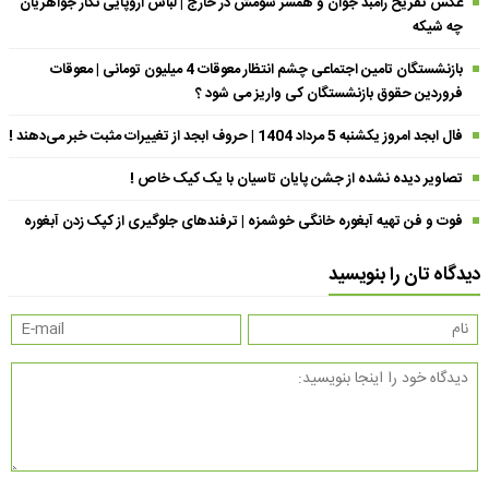
عکس تفریح رامبد جوان و همسر سومش در خارج | لباس اروپایی نگار جواهریان
چه شیکه
بازنشستگان تامین اجتماعی چشم انتظار معوقات 4 میلیون تومانی | معوقات
فروردین حقوق بازنشستگان کی واریز می شود ؟
فال ابجد امروز یکشنبه 5 مرداد 1404 | حروف ابجد از تغییرات مثبت خبر می‌دهند !
تصاویر دیده نشده از جشن پایان تاسیان با یک کیک خاص !
فوت و فن تهیه آبغوره خانگی خوشمزه | ترفندهای جلوگیری از کپک زدن آبغوره
دیدگاه تان را بنویسید