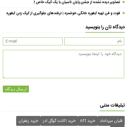
تصاویر دیده نشده از جشن پایان تاسیان با یک کیک خاص !
فوت و فن تهیه آبغوره خانگی خوشمزه | ترفندهای جلوگیری از کپک زدن آبغوره
دیدگاه تان را بنویسید
ارسال دیدگاه
تبلیغات متنی
قلیان میرداماد
خرید nft
خرید اکانت گوگل ادز
خرید زعفران