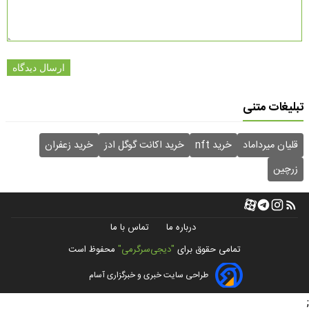
ارسال دیدگاه
تبلیغات متنی
قلیان میرداماد
خرید nft
خرید اکانت گوگل ادز
خرید زعفران
زرچین
درباره ما
تماس با ما
تمامی حقوق برای
"دیجی‌سرگرمی"
محفوظ است
طراحی سایت خبری و خبرگزاری آسام
;