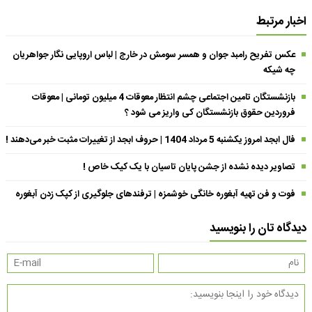
اخبار مرتبط
عکس تفریح رامبد جوان و همسر سومش در خارج | لباس اروپایی نگار جواهریان
چه شیکه
بازنشستگان تامین اجتماعی چشم انتظار معوقات 4 میلیون تومانی | معوقات
فروردین حقوق بازنشستگان کی واریز می شود ؟
فال ابجد امروز یکشنبه 5 مرداد 1404 | حروف ابجد از تغییرات مثبت خبر می‌دهند !
تصاویر دیده نشده از جشن پایان تاسیان با یک کیک خاص !
فوت و فن تهیه آبغوره خانگی خوشمزه | ترفندهای جلوگیری از کپک زدن آبغوره
دیدگاه تان را بنویسید