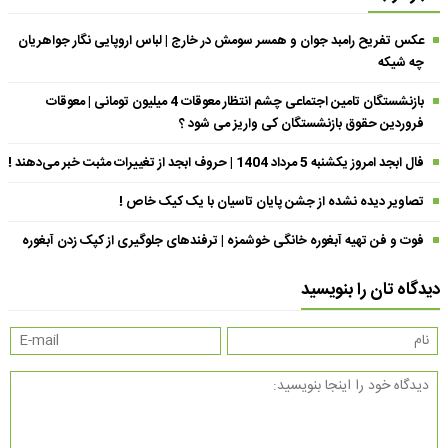
عکس تفریح رامبد جوان و همسر سومش در خارج | لباس اروپایی نگار جواهریان
چه شیکه
بازنشستگان تامین اجتماعی چشم انتظار معوقات 4 میلیون تومانی | معوقات
فروردین حقوق بازنشستگان کی واریز می شود ؟
فال ابجد امروز یکشنبه 5 مرداد 1404 | حروف ابجد از تغییرات مثبت خبر می‌دهند !
تصاویر دیده نشده از جشن پایان تاسیان با یک کیک خاص !
فوت و فن تهیه آبغوره خانگی خوشمزه | ترفندهای جلوگیری از کپک زدن آبغوره
دیدگاه تان را بنویسید