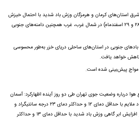
 شرق استان‌های کرمان و هرمزگان وزش باد شدید با احتمال خیزش
گردوخاک رخ خواهد داد. همچنین سه شنبه و چهارشنبه (۲۸ و ۲۹ اسفندماه) در شمال غرب، غرب همچنین دامنه‌های جنوبی
 بادهای جنوبی در استان‌های ساحلی دریای خزر به‌طور محسوسی
 کاهش خواهد یافت.
 مواج پیش‌بینی شده است.
وا درباره وضعیت جوی تهران طی دو روز آینده اظهارکرد: آسمان
تهران فردا (۲۷ اسفندماه) صاف و غبار محلی گاهی وزش باد ملایم با حداقل دمای ۱۲ و حداکثر دمای ۲۳ درجه سانتیگراد و
طی ‌ سه‌شنبه (۲۸ اسفندماه) کمی ابری به‌تدریج وزش باد و افزایش ابر گاهی وزش باد شدید با حداقل دمای ۱۳ و حداکثر