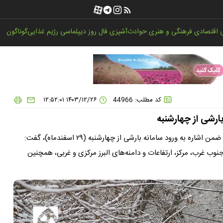
اقتصادی
فرهنگی و هنری
حوادث
آشپزی
فال روز
دیپلماسی
رژیم غذایی
گوناگون
کد مطلب: 44966
۱۴۰۳/۱۲/۲۶ ۱۲:۵۲:۰۱
رشی از چهارشنبه
رئیس مرکز ملی پیش‌بینی و مدیریت بحران مخاطرات وضع هوا ضمن اشاره به ورود سامانه بارشی از چهارشنبه (۲۹ اسفندماه)، گفت:
، غرب، جنوب غرب، مرکز، ارتفاعات و دامنه‌های البرز مرکزی و غربی، همچنین