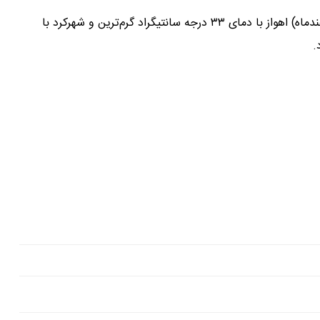
ضیاییان در پایان گفت: طی فردا و پس فردا (۲۷ و ۲۸ اسفندماه) اهواز با دمای ۳۳ درجه سانتیگراد گرم‌ترین و شهرکرد با