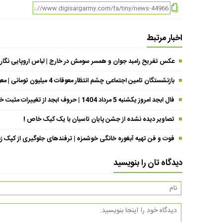
اخبار مرتبط
عکس تفریح رامبد جوان و همسر سومش در خارج | لباس اروپایی نگار
بازنشستگان تامین اجتماعی چشم انتظار معوقات 4 میلیون تومانی | معوقات فروردین حقوق بازنشستگان کی واریز می شود ؟
فال ابجد امروز یکشنبه 5 مرداد 1404 | حروف ابجد از تغییرات مثبت خبر می‌دهند !
تصاویر دیده نشده از جشن پایان تاسیان با یک کیک خاص !
فوت و فن تهیه آبغوره خانگی خوشمزه | ترفندهای جلوگیری از کپک زد
دیدگاه تان را بنویسید