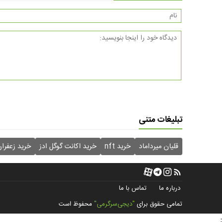
تبلیغات متنی
قلیان میرداماد
خرید nft
خرید اکانت گوگل ادز
خرید زعفرا
درباره ما
تماس با ما
تمامی حقوق برای
"دیجی‌سرگرمی"
محفوظ است
;