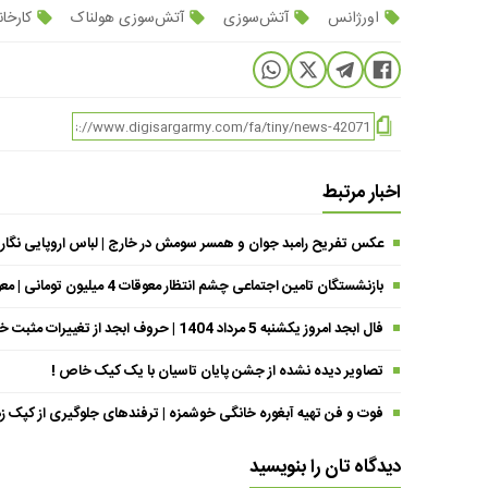
اورژانس
آتش‌سوزی
آتش‌سوزی هولناک
کارخان
اخبار مرتبط
عکس تفریح رامبد جوان و همسر سومش در خارج | لباس اروپایی نگار
بازنشستگان تامین اجتماعی چشم انتظار معوقات 4 میلیون تومانی | معوقات فروردین حقوق بازنشستگان کی واریز می شود ؟
فال ابجد امروز یکشنبه 5 مرداد 1404 | حروف ابجد از تغییرات مثبت خبر می‌دهند !
تصاویر دیده نشده از جشن پایان تاسیان با یک کیک خاص !
فوت و فن تهیه آبغوره خانگی خوشمزه | ترفندهای جلوگیری از کپک زد
دیدگاه تان را بنویسید