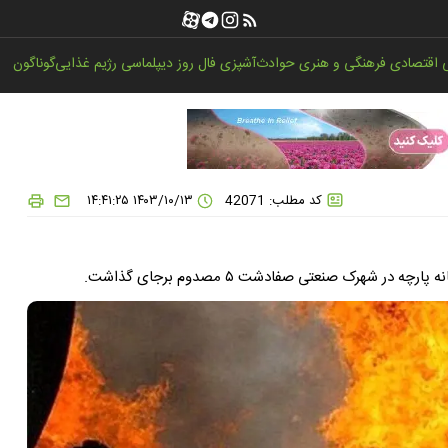
اقتصادی
فرهنگی و هنری
حوادث
آشپزی
فال روز
دیپلماسی
رژیم غذایی
گوناگون
کد مطلب: 42071
۱۴۰۳/۱۰/۱۳ ۱۴:۴۱:۲۵
شهرک صنعتی صفادشت ۵ مصدوم برجای گذاشت.