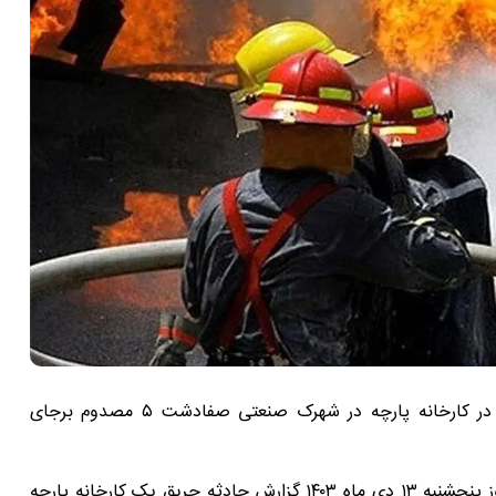
رئیس سازمان اورژانس استان تهران گفت: حادثه حریق در کارخانه پارچه در شهرک صنعتی صفادشت ۵ مصدوم برجای
محمداسماعیل توکلی اظهار کرد: در ساعت ۰۹:۰۵ صبح امروز پنجشنبه ۱۳ دی ماه ۱۴۰۳ گزارش حادثه حریق یک کارخانه پارچه