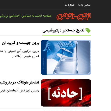
تماس با ما
درباره ما
صفحه نخست
سیاسی
اجتماعی
ورزشی
نتایج جستجو : پتروشیمی
رزین چیست و کاربرد آن
رزین، ترکیبی آلی طبیعی یا م
اصلی طبیعی (مانند…
انفجار هولناک در پتروشیم
رئیس اورژانس آذربایجان غربی از ا