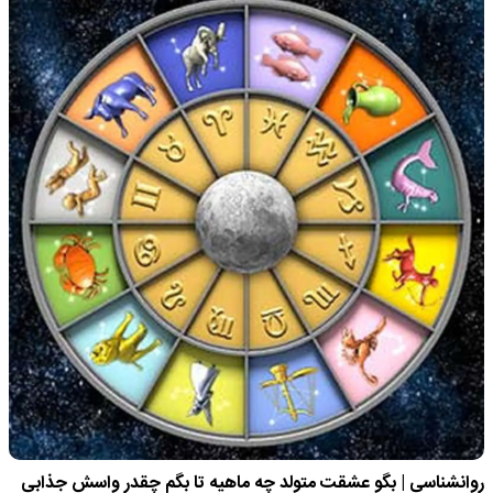
روانشناسی | بگو عشقت متولد چه ماهیه تا بگم چقدر واسش جذابی