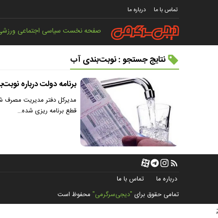
تماس با ما
درباره ما
صفحه نخست
سیاسی
اجتماعی
ورزشی
نتایج جستجو : نوبت‌بندی آب
برنامه دولت درباره نوبت
مدیرکل دفتر مدیریت مصرف شر
قطع برنامه ریزی شده…
درباره ما
تماس با ما
تمامی حقوق برای
"دیجی‌سرگرمی"
محفوظ است
;