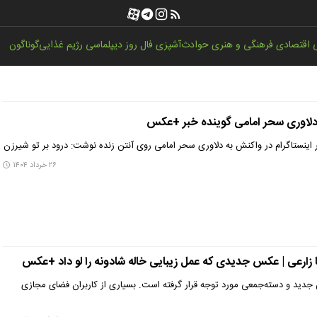
اقتصادی
فرهنگی و هنری
حوادث
آشپزی
فال روز
دیپلماسی
رژیم غذایی
گوناگون
 دلاوری سحر امامی گوینده خبر +عکس
 اینستاگرام در واکنش به دلاوری سحر امامی روی آنتن زنده نوشت: درود بر تو شیرزن
۲۶ خرداد ۱۴۰۴
ا زارعی | عکس جدیدی که عمل زیبایی خاله شادونه را لو داد +عکس
جدید و دسته‌جمعی مورد توجه قرار گرفته است. بسیاری از کاربران فضای مجازی