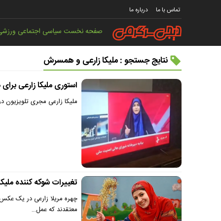
تماس با ما
درباره ما
صفحه نخست
سیاسی
اجتماعی
ورزشی
نتایج جستجو : ملیکا زارعی و همسرش
استوری ملیکا زارعی برای
ملیکا زارعی مجری تلویزیون در
تغییرات شوکه کننده ملیک
چهره مریلا زارعی در یک عکس 
معتقدند که عمل…