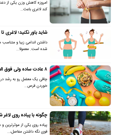
امروزه کاهش وزن یکی از دغدغ
کند لاغری باعث…
شاید باور نکنید؛ لاغری تا عید ۱۴۰۴ | با این راهکار فورا ل
داشتن اندامی زیبا و متناسب 
شده‌ است. معمولا…
۸ عادت ساده ولی فوق العاده که شما را لاغر می کند | این راهکار ها را از دست ندهید
چاقی یک معضل رو به رشد در ج
خوردن قرص…
چگونه با پیاده روی لاغر
پیاده روی یکی از موثرترین 
قوی نگه داشتن مفاصل،…