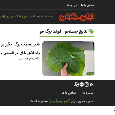
تماس با ما
درباره ما
صفحه نخست
سیاسی
اجتماعی
ورزشی
نتایج جستجو : فواید برگ مو
تاثیر عجیب برگ انگور بر 
برگ انگور دارای بار گلیسمی پ
باشد.هم چنین…
درباره ما
تماس با ما
تمامی حقوق برای
"دیجی‌سرگرمی"
محفوظ است
;