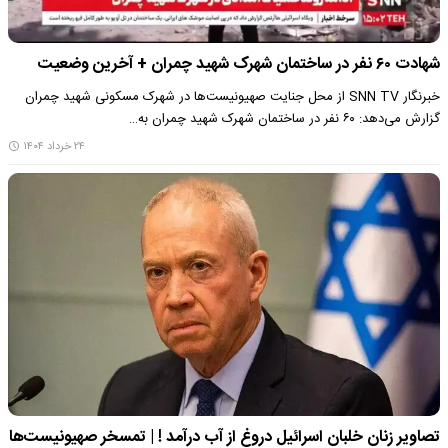
شهادت ۶۰ نفر در ساختمان شهرک شهید چمران + آخرین وضعیت
خبرنگار SNN TV از محل جنایت صهیونیست‌ها در شهرک مسکونی شهید چمران
گزارش می‌دهد: ۶۰ نفر در ساختمان شهرک شهید چمران به…
۲۴ خرداد ۱۴۰۴
تصاویر زنان خلبان‌ اسرائیل دروغ از آب درآمد ! | تمسخر صهیونیست‌ها