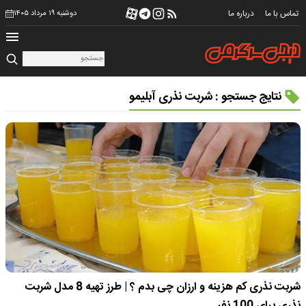
تماس با ما
درباره ما
دوشنبه ۱۹ مرداد ۱۴۰۵
نتایج جستجو : شربت نذری آبلیمو
شربت نذری کم هزینه و ارزان چی بدم ؟ | طرز تهیه 8 مدل شربت
نذری برای 100 نفر