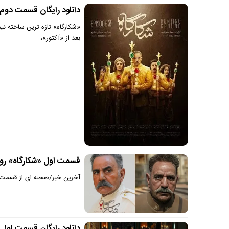
دانلود رایگان قسمت دوم 
«شکارگاه» تازه ترین ساخته ن
بعد از «آکتور»،…
قسمت اول «شکارگاه» رو 
آخرین خبر/صحنه ای از قسمت 
دانلود رایگان قسمت اول س