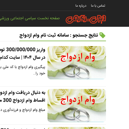
تماس با ما
درباره ما
صفحه نخست
سیاسی
اجتماعی
ورزشی
نتایج جستجو : سامانه ثبت نام وام ازدواج
واری
در سال ۱۴۰۴ | سایت کدام بانک برای ثبت نام وام ازدواج باز است
پیگیری وام ازدواج با کد ملی ب
خود را…
به دنبال دریافت وام ازدو
اقساط وام ازدواج 300 میلیونی
مبلغ وام ازدواج و فرزندآور