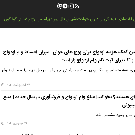
اقتصادی
فرهنگی و هنری
حوادث
آشپزی
فال روز
دیپلماسی
رژیم غذایی
گوناگون
ز 300/000/000 تومان کمک هزینه ازدواج برای زوج های جوان | میزان اقساط وام ازدواج
رای همه متقاضیان امکان‌پذیر است و به‌راحتی می‌توانید مراحل تایید یا عدم تایید وام
۲۲ اردیبهشت ۱۴۰۴
اج هستید؟ بخوانید| مبلغ وام ازدواج و فرزندآوری در سال جدید | مبلغ
ی در سال جدید مشخص شد
۲۲ فروردین ۱۴۰۴