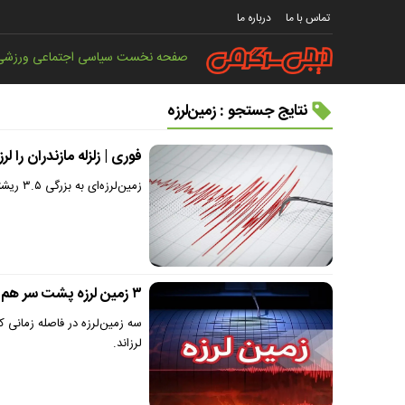
تماس با ما
درباره ما
صفحه نخست
سیاسی
اجتماعی
ورزشی
نتایج جستجو : زمین‌لرزه‌
فوری | زلزله مازندران را لرز
زمین‌لرزه‌ای به بزرگی ۳.۵ ریشتر به مرکزیت شهرستان سیمرغ بعدازظهر امروز برخی مناطق مرکزی مازندران را لرزاند.
۳ زمین لرزه پشت سر هم این استان را لرزاند
سه زمین‌لرزه در فاصله زمانی ک
لرزاند.