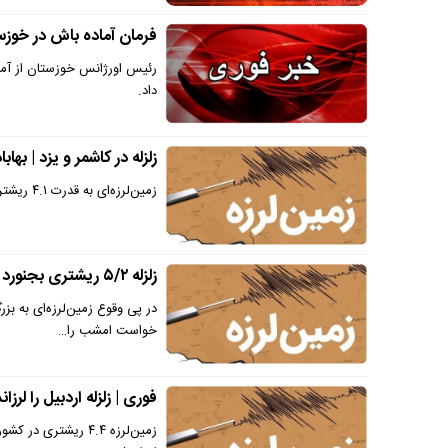
فرمان آماده باش در خوزس
رئیس اورژانس خوزستان از آما
داد.
زلزله در کاشمر و یزد | بهابا
زمین‌لرزه‌ای به قدرت ۴.۱ ریشتر ساعت ۸:۱۹ در عمق ۱۰ کیلومتری بهاباد در استان یزد را لرزاند.
زلزله ۵/۲ ریشتری بجنورد را لرزاند | بجنوردی‌ها امشب را در فضای باز بمانند
خواست امشب را…
فوری | زلزله اردبیل را لرزان