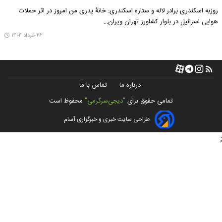
روزبه اسکندری برادر لاله و ستاره اسکندری: خانۀ پدری من امروز در اثر حملات
هوایی اسرائیل در بلوار کشاورز تهران ویران…
۲۶ خرداد ۱۴۰۴
درباره ما
تماس با ما
تمامی حقوق برای
"دیجی‌سرگرمی"
محفوظ است
طراحی سایت خبری و خبرگزاری آسام
;