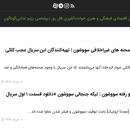
اقتصادی
فرهنگی و هنری
حوادث
آشپزی
فال روز
دیپلماسی
رژیم غذایی
گوناگون
نه های غیراخلاقی سووشون | تهیه‌کنندگان این سریال عجب کلکی
کی سوار کرده‌اند! آنها می‌دانستند که این سریال با وجود صحنه‌های فسادانگیز و ضد
۱۰ خرداد ۱۴۰۴
توقیف نماوا سر سکانس لو رفته سووشون | تیکه جنجالی سووشون +دانلود قسمت ۱ اول سریال
دتا اروتیک] باعث توقیف سووشون و فیلتر شدن نماوا شده اند....
۱۰ خرداد ۱۴۰۴