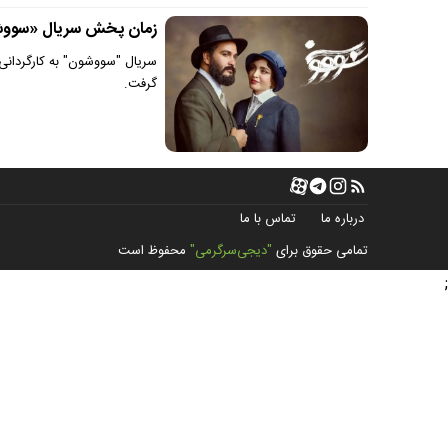
زمان پخش سریال «سووشو
سریال "سووشون" به کارگردان
گرفت.
درباره ما
تماس با ما
تمامی حقوق برای
"دیجی‌سرگرمی"
محفوظ است
;