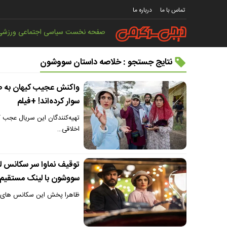
تماس با ما
درباره ما
صفحه نخست
سیاسی
اجتماعی
ورزشی
نتایج جستجو : خلاصه داستان سووشون
واکنش عجیب کیهان به صح
سوار کرده‌اند! +فیلم
تهیه‌کنندگان این سریال عجب کل
اخلاقی…
سووشون با لینک مستقیم
ظاهرا پخش این سکانس های [عم