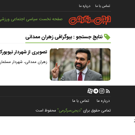
تماس با ما
درباره ما
صفحه نخست
سیاسی
اجتماعی
ورزشی
نتایج جستجو : بیوگرافی زهران ممدانی
تصویری از شهردار نیویورک
زهران ممدانی، شهردار مسلمان 
درباره ما
تماس با ما
تمامی حقوق برای
"دیجی‌سرگرمی"
محفوظ است
;