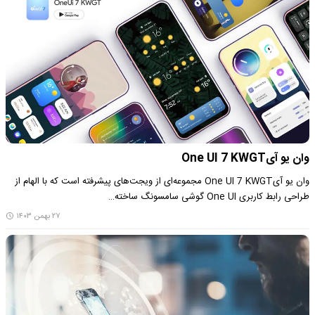
وان یو آیOne UI 7 KWGT
وان یو آیOne UI 7 KWGT مجموعه‌ای از ویجت‌های پیشرفته است که با الهام از
طراحی رابط کاربری One UI گوشی سامسونگ ساخته…
۲۷ بهمن ۱۴۰۳