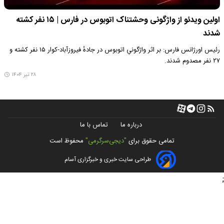
اولین ویدئو از واژگونی وحشتناک اتوبوس در فارس | ۱۵ نفر کشته
شدند
رئیس اورژانس فارس: بر اثر واژگونیِ اتوبوس در جادهٔ فیروزآباد-کوار ۱۵ نفر کشته و
۲۷ نفر مصدوم شدند.
۲۸ تیر ۱۴۰۴
درباره ما
تماس با ما
تمامی حقوق برای
"دیجی‌سرگرمی"
محفوظ است
طراحی سایت خبری و خبرگزاری آسام
;