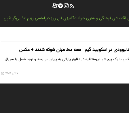
اقتصادی
فرهنگی و هنری
حوادث
آشپزی
فال روز
دیپلماسی
رژیم غذایی
گوناگون
هالیوودی در اسکویید گیم | همه مخاطبان شوکه شدند + عکس
کس با یک پیچش غیرمنتظره در دقایق پایانی به پایان می‌رسد و نوید فصل یا سریال
۷ تیر ۱۴۰۴