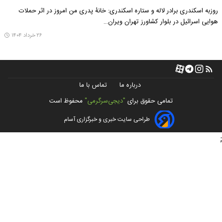
روزبه اسکندری برادر لاله و ستاره اسکندری: خانۀ پدری من امروز در اثر حملات
هوایی اسرائیل در بلوار کشاورز تهران ویران…
۲۶ خرداد ۱۴۰۴
درباره ما
تماس با ما
تمامی حقوق برای
"دیجی‌سرگرمی"
محفوظ است
طراحی سایت خبری و خبرگزاری آسام
;