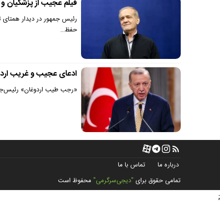
فیلم عجیب از پزشکیان و 
رئیس جمهور در دیدار همتای ترک
حفظ…
ادعای عجیب و غریب اردو
«رجب طیب اردوغان» رئیس‌جمه
درباره ما
تماس با ما
تمامی حقوق برای
"دیجی‌سرگرمی"
محفوظ است
;