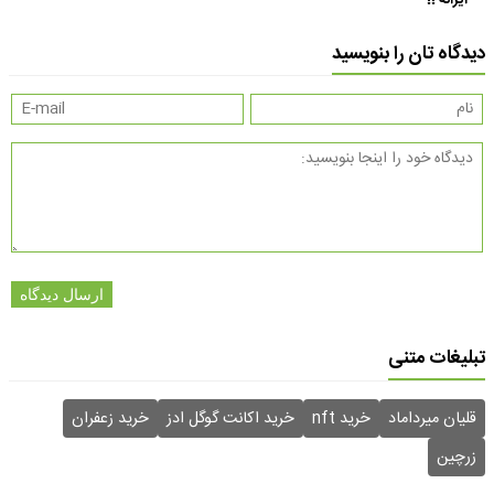
دیدگاه تان را بنویسید
ارسال دیدگاه
تبلیغات متنی
قلیان میرداماد
خرید nft
خرید اکانت گوگل ادز
خرید زعفران
زرچین