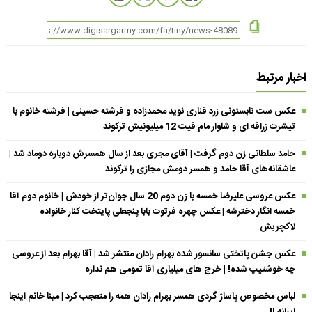
اخبار مرتبط
عکس ست تابستونی زرد قناری نوید محمدزاده و فرشته حسینی | فرشته خانوم با
تیشرت زرافه ای و شلوار مام فیت 12 میلیونیش ترکوند
حامد سلطانی زن دوم گرفت | آقای مجری بعد از سال همسرش دوباره دوماد شد |
عاشقانه‌های آقا حامد و همسر دومش مجازی را ترکوند
عکس عروسی علیرضا خمسه با زن دوم 20 سال جوان‌تر از خودش | خانوم دوم آقا
خمسه انگار دخترشه | عکس چهره فرتوت بابا پنجعلی پایتخت کنار خانواده
لاکچریش
عکس جشن پاتختی سانسور شده بهرام رادان منتشر شد | آقا بهرام بعد از عروسی
چه خوشتیپ شده! | خرج های میلیاری آقا تمومی هم نداره
لباس مخصوص پاساژ گردی همسر بهرام رادان همه را متعجب کرد | مینا خانم اینجا
ایرانه !!