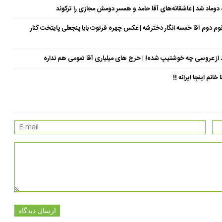
وماد شد | عاشقانه‌های آقا حامد و همسر دومش مجازی را ترکوند
سال جوان‌تر از خودش | خانوم دوم آقا خمسه انگار دخترشه | عکس چهره فرتوت بابا پنجعلی پایتخت کنار
د از عروسی چه خوشتیپ شده! | خرج های میلیاری آقا تمومی هم نداره
نم اینجا ایرانه !!
ارسال دیدگاه