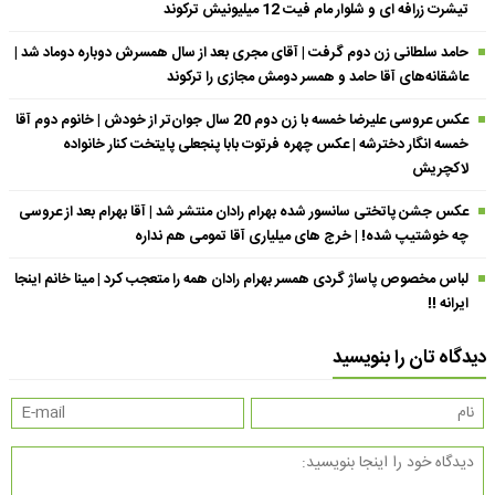
تیشرت زرافه ای و شلوار مام فیت 12 میلیونیش ترکوند
حامد سلطانی زن دوم گرفت | آقای مجری بعد از سال همسرش دوباره دوماد شد |
عاشقانه‌های آقا حامد و همسر دومش مجازی را ترکوند
عکس عروسی علیرضا خمسه با زن دوم 20 سال جوان‌تر از خودش | خانوم دوم آقا
خمسه انگار دخترشه | عکس چهره فرتوت بابا پنجعلی پایتخت کنار خانواده
لاکچریش
عکس جشن پاتختی سانسور شده بهرام رادان منتشر شد | آقا بهرام بعد از عروسی
چه خوشتیپ شده! | خرج های میلیاری آقا تمومی هم نداره
لباس مخصوص پاساژ گردی همسر بهرام رادان همه را متعجب کرد | مینا خانم اینجا
ایرانه !!
دیدگاه تان را بنویسید