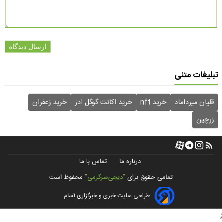
ارسال دیدگاه
تبلیغات متنی
قلیان میرداماد
خرید nft
خرید اکانت گوگل ادز
خرید زعفران
زرچین
درباره ما
تماس با ما
تمامی حقوق برای
"دیجی‌سرگرمی"
محفوظ است
طراحی سایت خبری و خبرگزاری آسام
;