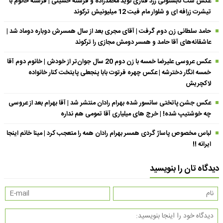
عکس ست تابستونی زرد قناری نوید محمدزاده و فرشته حسینی | فرشته خانوم با
تیشرت زرافه ای و شلوار مام فیت 12 میلیونیش ترکوند
حامد سلطانی زن دوم گرفت | آقای مجری بعد از سال همسرش دوباره دوماد شد |
عاشقانه‌های آقا حامد و همسر دومش مجازی را ترکوند
عکس عروسی علیرضا خمسه با زن دوم 20 سال جوان‌تر از خودش | خانوم دوم آقا
خمسه انگار دخترشه | عکس چهره فرتوت بابا پنجعلی پایتخت کنار خانواده
لاکچریش
عکس جشن پاتختی سانسور شده بهرام رادان منتشر شد | آقا بهرام بعد از عروسی
چه خوشتیپ شده! | خرج های میلیاری آقا تمومی هم نداره
لباس مخصوص پاساژ گردی همسر بهرام رادان همه را متعجب کرد | مینا خانم اینجا
ایرانه !!
دیدگاه تان را بنویسید