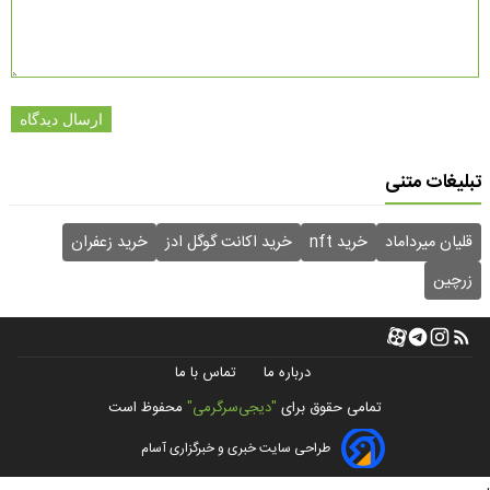
ارسال دیدگاه
تبلیغات متنی
قلیان میرداماد
خرید nft
خرید اکانت گوگل ادز
خرید زعفران
زرچین
درباره ما
تماس با ما
تمامی حقوق برای
"دیجی‌سرگرمی"
محفوظ است
طراحی سایت خبری و خبرگزاری آسام