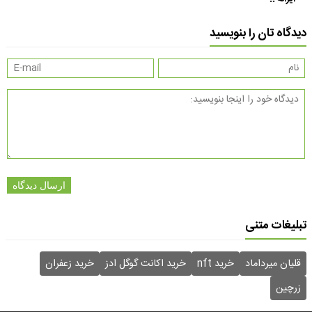
دیدگاه تان را بنویسید
ارسال دیدگاه
تبلیغات متنی
قلیان میرداماد
خرید nft
خرید اکانت گوگل ادز
خرید زعفران
زرچین