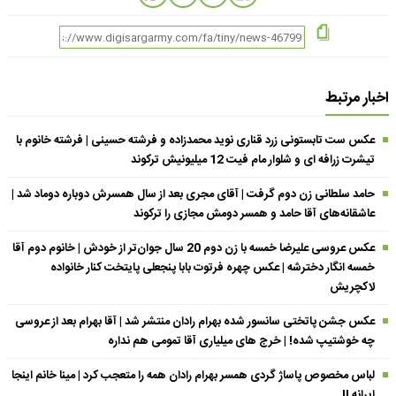
اخبار مرتبط
عکس ست تابستونی زرد قناری نوید محمدزاده و فرشته حسینی | فرشته خانوم با
تیشرت زرافه ای و شلوار مام فیت 12 میلیونیش ترکوند
حامد سلطانی زن دوم گرفت | آقای مجری بعد از سال همسرش دوباره دوماد شد |
عاشقانه‌های آقا حامد و همسر دومش مجازی را ترکوند
عکس عروسی علیرضا خمسه با زن دوم 20 سال جوان‌تر از خودش | خانوم دوم آقا
خمسه انگار دخترشه | عکس چهره فرتوت بابا پنجعلی پایتخت کنار خانواده
لاکچریش
عکس جشن پاتختی سانسور شده بهرام رادان منتشر شد | آقا بهرام بعد از عروسی
چه خوشتیپ شده! | خرج های میلیاری آقا تمومی هم نداره
لباس مخصوص پاساژ گردی همسر بهرام رادان همه را متعجب کرد | مینا خانم اینجا
ایرانه !!