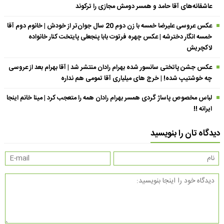
عاشقانه‌های آقا حامد و همسر دومش مجازی را ترکوند
عکس عروسی علیرضا خمسه با زن دوم 20 سال جوان‌تر از خودش | خانوم دوم آقا
خمسه انگار دخترشه | عکس چهره فرتوت بابا پنجعلی پایتخت کنار خانواده
لاکچریش
عکس جشن پاتختی سانسور شده بهرام رادان منتشر شد | آقا بهرام بعد از عروسی
چه خوشتیپ شده! | خرج های میلیاری آقا تمومی هم نداره
لباس مخصوص پاساژ گردی همسر بهرام رادان همه را متعجب کرد | مینا خانم اینجا
ایرانه !!
دیدگاه تان را بنویسید