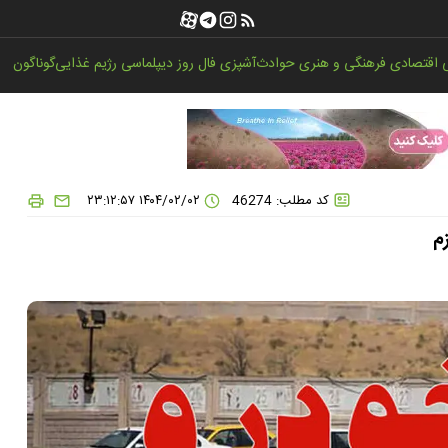
اقتصادی
فرهنگی و هنری
حوادث
آشپزی
فال روز
دیپلماسی
رژیم غذایی
گوناگون
کد مطلب: 46274
۱۴۰۴/۰۲/۰۲ ۲۳:۱۲:۵۷